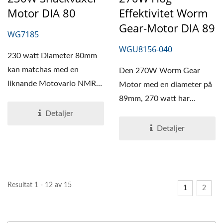
Motor DIA 80
Effektivitet Worm
Gear-Motor DIA 89
WG7185
WGU8156-040
230 watt Diameter 80mm
kan matchas med en
Den 270W Worm Gear
liknande Motovario NMRV
Motor med en diameter på
030 snäckväxel
89mm, 270 watt har
reducerare...
metalltänder; vänster och
Detaljer
höger...
Detaljer
Resultat 1 - 12 av 15
1
2