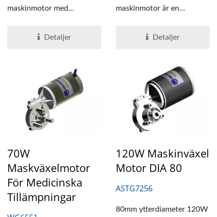
maskinmotor med
maskinmotor är en
maskväxel är liknande den
vinkelväxel med
nya designen...
enkelaxel....
Detaljer
Detaljer
70W
120W Maskinväxel
Maskväxelmotor
Motor DIA 80
För Medicinska
ASTG7256
Tillämpningar
80mm ytterdiameter 120W