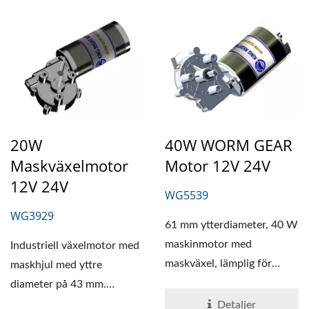
20W
40W WORM GEAR
Maskväxelmotor
Motor 12V 24V
12V 24V
WG5539
WG3929
61 mm ytterdiameter, 40 W
maskinmotor med
Industriell växelmotor med
maskväxel, lämplig för
maskhjul med yttre
produkter med begränsat...
diameter på 43 mm.
Växellådan har
Detaljer