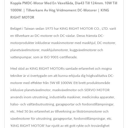
Koppla PMDC-Motor Med En Växellåda, Dia43 Till 124mm. 10W Till
1000W. | Tillverkare Av Hög Vridmoment DC-Motorer | KING
RIGHT MOTOR
Beläget i Taiwan sedan 1975 har KING RIGHT MOTOR CO., LTD. varit
en tillverkare av DC-motorer och DC-växlar. Deras främsta DC-
motorprodukter inkluderar maskinmotorer med maskhjul, DC-motorer,
planetväxelmotorer, maskhjulsmotorer, kuggväxelmotorer och
vattenpumpar, som är ISO 9001-certifierade.
Med stöd av KING RIGHT MOTORs samlade erfarenhet och mogna
tekniker är vi övertygade om att kunna erbjuda dig högkvalitativa DC-
motorer med effekter från 5W till 1000W. Ett brett produktområde
inklusive planetväxelmotor, maskväxelmotor och SERVO MOTOR
används inom utrustning, industriella maskiner, medicinska apparater,
hälso- och välfärdsutrustning, garageportar och fordonstillämpningar,
etc. Med 50 års erfarenhet av tillverkning av likströmsmotorer och
växelmotorer för utrustning, garageportar, fordonstillämpningar, etc.
'KING RIGHT MOTOR' har njutit av ett gott rykte och trovärdighet