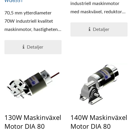
WG6551
industriell maskinmotor
med maskväxel, reduktorn
70,5 mm ytterdiameter
är en
70W industriell kvalitet
kraftöverföringsmekanism...
maskinmotor, hastigheten
Detaljer
kan justeras och
specificeras,...
Detaljer
130W Maskinväxel
140W Maskinväxel
Motor DIA 80
Motor DIA 80