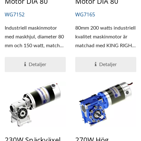
Motor DIA 80
Motor DIA 80
WG7152
WG7165
Industriell maskinmotor
80mm 200 watts industriell
med maskhjul, diameter 80
kvalitet maskinmotor är
mm och 150 watt, matchas
matchad med KING RIGHT
med en högeffektiv...
MOTOR högeffektiva...
Detaljer
Detaljer
230W Snäckväxel
270W Hög