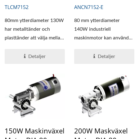
TLCM7152
ANCN7152-E
80mm ytterdiameter 130W
80 mm ytterdiameter
har metalltänder och
140W industriell
plasttänder att välja mellan.
maskinmotor kan användas
Den industriella...
för olika ändamål, med
hög...
Detaljer
Detaljer
150W Maskinväxel
200W Maskväxel