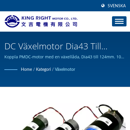
SVENSKA
DC Växelmotor Dia43 Till
124mm 10W Till 1000W. /
Koppla PMDC-motor med en växellåda, Dia43 till 124mm. 10W
till 1000W. / KING RIGHT MOTOR kan designa och bygga
Tillverkare Av
Home
/
Kategori
/
Växelmotor
anpassade DC-motorprodukter och har klarat ISO 9001-
Planetväxelmotorer | KING
certifiering.
RIGHT MOTOR