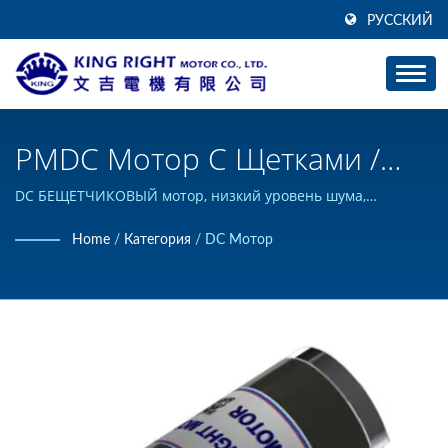
РУССКИЙ
PMDC Мотор С Щетками /
Производитель
DC БЕЩЕТЧИКОВЫЙ мотор, низкий уровень шума,
стабильный и вариант редуктора. / KING RIGHT MOTOR
Высококрутящихся
Home
/
Категория
/
DC Мотор
может разрабатывать и производить на заказ продукцию
Постоянного Тока
постоянного тока, а также имеет сертификат ISO 9001.
Двигателей | KING RIGHT
MOTOR