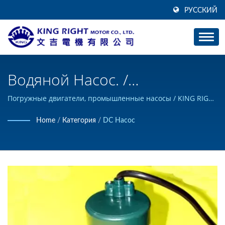
РУССКИЙ
Водяной Насос. /
Производитель Планетарных
Погружные двигатели, промышленные насосы / KING RIGHT
MOTOR может разрабатывать и производить на заказ
Редукторов | KING RIGHT
Home
/
Категория
/
DC Насос
продукцию постоянного тока, а также имеет сертификат
MOTOR
ISO 9001.