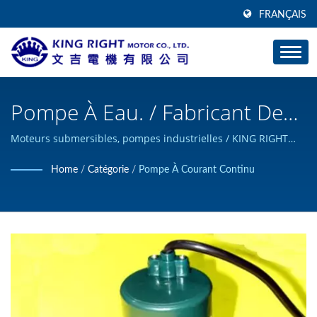
FRANÇAIS
Pompe À Eau. / Fabricant De
Moteurs À Engrenages
Moteurs submersibles, pompes industrielles / KING RIGHT
MOTOR peut concevoir et fabriquer des produits de moteurs
Planétaires | KING RIGHT
Home
/
Catégorie
/
Pompe À Courant Continu
à courant continu sur mesure, et a obtenu la certification ISO
MOTOR
9001.