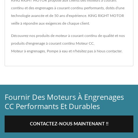
KING RIGHT MOTOR propose aux clients des moteurs à courant
continu et des engrenages à courant continu performants, dotés d'une
technologie avancée et de 50 ans d'expérience. KING RIGHT MOTOR
veille à répondre aux exigences de chaque client.
Découvrez nos produits de moteur à courant continu de qualité et nos
produits d'engrenage à courant continu
Moteur CC
,
Moteur à engrenages
,
Pompe à eau
et n'hésitez pas à
Nous contacter
.
Fournir Des Moteurs À Engrenages
CC Performants Et Durables
CONTACTEZ-NOUS MAINTENANT !!