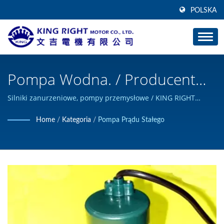
POLSKA
Pompa Wodna. / Producent
Silników Z Przekładnią
Silniki zanurzeniowe, pompy przemysłowe / KING RIGHT
MOTOR może projektować i budować niestandardowe
Planetarną | KING RIGHT
Home
/
Kategoria
/
Pompa Prądu Stałego
produkty z silnikiem prądu stałego i posiada certyfikat ISO
MOTOR
9001.