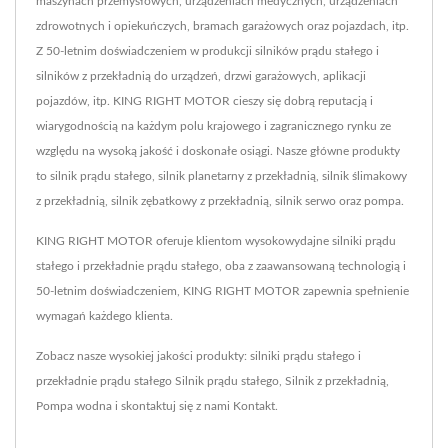
maszynach przemysłowych, urządzeniach medycznych, urządzeniach
zdrowotnych i opiekuńczych, bramach garażowych oraz pojazdach, itp.
Z 50-letnim doświadczeniem w produkcji silników prądu stałego i
silników z przekładnią do urządzeń, drzwi garażowych, aplikacji
pojazdów, itp. KING RIGHT MOTOR cieszy się dobrą reputacją i
wiarygodnością na każdym polu krajowego i zagranicznego rynku ze
względu na wysoką jakość i doskonałe osiągi. Nasze główne produkty
to silnik prądu stałego, silnik planetarny z przekładnią, silnik ślimakowy
z przekładnią, silnik zębatkowy z przekładnią, silnik serwo oraz pompa.
KING RIGHT MOTOR oferuje klientom wysokowydajne silniki prądu
stałego i przekładnie prądu stałego, oba z zaawansowaną technologią i
50-letnim doświadczeniem, KING RIGHT MOTOR zapewnia spełnienie
wymagań każdego klienta.
Zobacz nasze wysokiej jakości produkty: silniki prądu stałego i
przekładnie prądu stałego
Silnik prądu stałego
,
Silnik z przekładnią
,
Pompa wodna
i skontaktuj się z nami
Kontakt
.