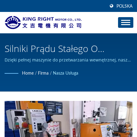
POLSKA
Silniki Prądu Stałego O
Wysokiej Wydajności,
Dzięki pełnej maszynie do przetwarzania wewnętrznej, nasze
udowodnienie jest szybkie. | KING RIGHT MOTOR może
Zaprojektowane Na
Home
/
Firma
/
Nasza Usługa
projektować i budować niestandardowe produkty silników
Zamówienie / Przekładnia
prądu stałego i posiada certyfikat ISO 9001.
Zębata I Ślimakowa -
Producent Silników Zębatych |
KING RIGHT MOTOR