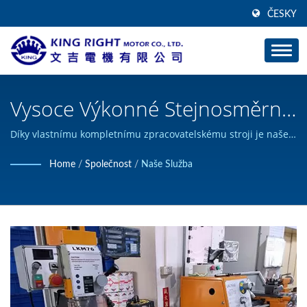
ČESKY
Vysoce Výkonné Stejnosměrné
Motory Navržené Na Zakázku/
Díky vlastnímu kompletnímu zpracovatelskému stroji je naše
nátiskování rychlé. | KING RIGHT MOTOR může navrhnout a
Silent Gear & Worm Gear -
Home
/
Společnost
/
Naše Služba
vyrobit vlastní produkty stejnosměrných motorů a získal
Výrobce Převodových Motorů
certifikaci ISO 9001.
| KING RIGHT MOTOR