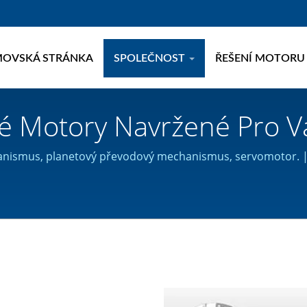
OVSKÁ STRÁNKA
SPOLEČNOST
ŘEŠENÍ MOTOR
 Motory Navržené Pro Vaši
 Výrobce Převodových M
nismus, planetový převodový mechanismus, servomotor. 
certifikaci ISO 9001.