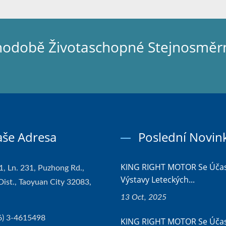
hodobě Životaschopné Stejnosměr
še Adresa
Poslední Novin
KING RIGHT MOTOR Se Účas
1, Ln. 231, Puzhong Rd.,
Výstavy Leteckých...
Dist., Taoyuan City 32083,
13 Oct, 2025
6) 3-4615498
KING RIGHT MOTOR Se Účas