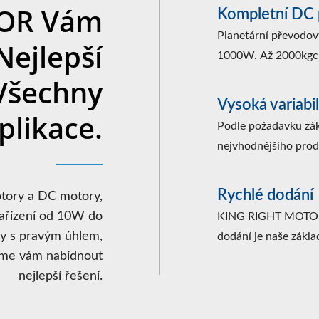
OR Vám
Kompletní DC
Planetární převodov
Nejlepší
1000W. Až 2000kgc
Všechny
Vysoká variabil
plikace.
Podle požadavku zák
nejvhodnějšího prod
Rychlé dodání
ory a DC motory,
 zařízení od 10W do
KING RIGHT MOTOR D
ry s pravým úhlem,
dodání je naše zákla
eme vám nabídnout
nejlepší řešení.