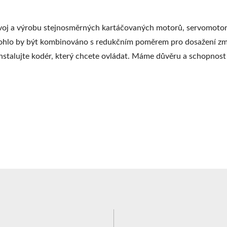
oj a výrobu stejnosměrných kartáčovaných motorů, servomotorů
. Mohlo by být kombinováno s redukčním poměrem pro dosažení z
instalujte kodér, který chcete ovládat. Máme důvěru a schopnos