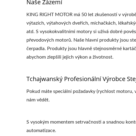
Naše Zázemí
KING RIGHT MOTOR má 50 let zkušeností v výrobě st
výtazích, výtahových dveřích, míchačkách, lékařskýc
atd. S vysokokvalitními motory si užívá dobré pově
převodových motorů. Naše hlavní produkty jsou st
čerpadla. Produkty jsou hlavně stejnosměrné kartá
abychom zlepšili jejich výkon a životnost.
Tchajwanský Profesionální Výrobce S
Pokud máte speciální požadavky (rychlost motoru, ve
nám vědět.
S vysokým momentem setrvačnosti a snadnou kontrol
automatizace.