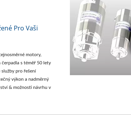
ené Pro Vaši
tejnosměrné motory,
 čerpadla s téměř 50 lety
 služby pro řešení
tatečný výkon a nadměrný
rství & možnosti návrhu v