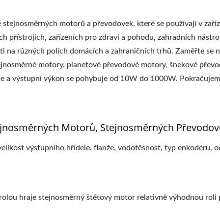
ejnosměrných motorů a převodovek, které se používají v zaříze
h přístrojích, zařízeních pro zdraví a pohodu, zahradních nástro
sti na různých polích domácích a zahraničních trhů. Zaměřte se
ejnosměrné motory, planetové převodové motory, šnekové převod
če a výstupní výkon se pohybuje od 10W do 1000W. Pokračujeme 
tejnosměrných Motorů, Stejnosměrných Převodov
likost výstupního hřídele, flanže, vodotěsnost, typ enkodéru, odo
ou hraje stejnosměrný štětový motor relativně výhodnou roli p