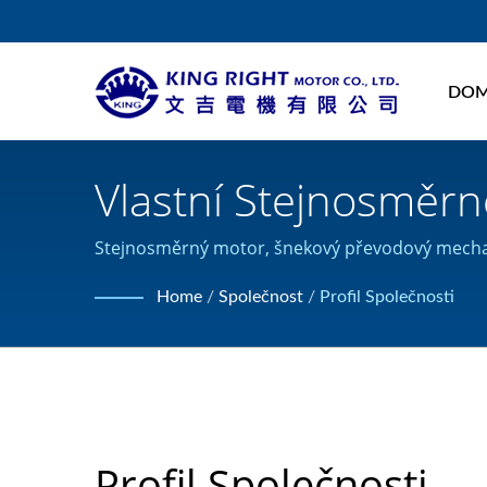
DOM
Vlastní Stejnosměrné
Gear & Worm Gear -
Stejnosměrný motor, šnekový převodový mecha
vlastní produkty stejnosměrných motorů a získal 
MOTOR
Home
/
Společnost
/
Profil Společnosti
Profil Společnosti