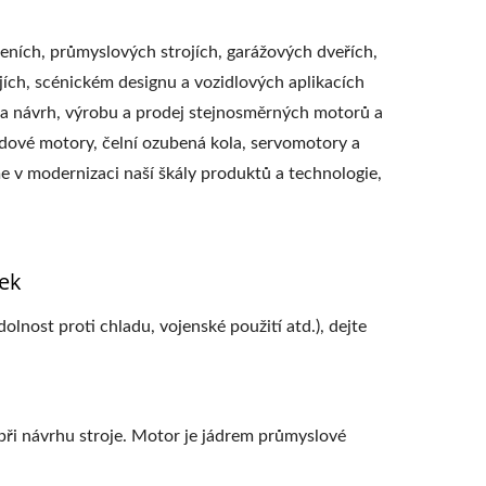
ních, průmyslových strojích, garážových dveřích,
jích, scénickém designu a vozidlových aplikacích
 na návrh, výrobu a prodej stejnosměrných motorů a
ové motory, čelní ozubená kola, servomotory a
v modernizaci naší škály produktů a technologie,
ek
lnost proti chladu, vojenské použití atd.), dejte
ři návrhu stroje. Motor je jádrem průmyslové