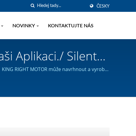
ČESKY
U
NOVINKY
KONTAKTUJTE NÁS
 Aplikaci./ Silent
otorů | KING RIGHT
| KING RIGHT MOTOR může navrhnout a vyrobit