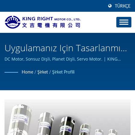
TÜRKÇE
Uygulamanız Için Tasarlanmış
Özel DC Motorlar./ Sessiz Dişli
DC Motor, Sonsuz Dişli, Planet Dişli, Servo Motor. | KING
RIGHT MOTOR özel DC motor ürünleri tasarlayabilir ve
Ve Solucan Dişli - Dişli Motor
Home
/
Şirket
/
Şirket Profili
üretebilir, ISO 9001 sertifikasını almıştır.
Üreticisi | KING RIGHT MOTOR