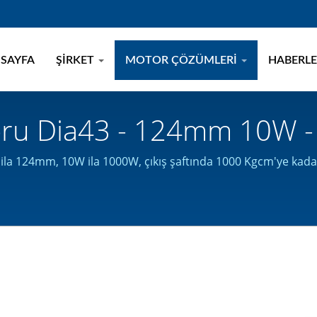
 SAYFA
ŞIRKET
MOTOR ÇÖZÜMLERI
HABERL
oru Dia43 - 124mm 10W -
icisi | KING RIGHT MOTOR
3 ila 124mm, 10W ila 1000W, çıkış şaftında 1000 Kgcm'ye ka
asını almıştır.