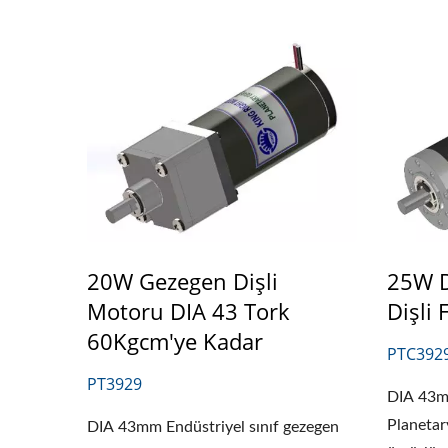
20W Gezegen Dişli
25W D
Motoru DIA 43 Tork
Dişli 
60Kgcm'ye Kadar
PTC392
PT3929
DIA 43mm
Planetary
DIA 43mm Endüstriyel sınıf gezegen