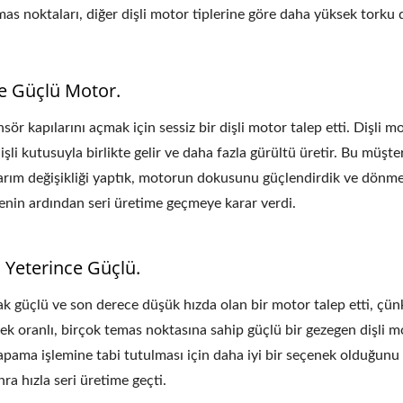
emas noktaları, diğer dişli motor tiplerine göre daha yüksek torku 
Ve Güçlü Motor.
ör kapılarını açmak için sessiz bir dişli motor talep etti. Dişli mo
li kutusuyla birlikte gelir ve daha fazla gürültü üretir. Bu müşte
sarım değişikliği yaptık, motorun dokusunu güçlendirdik ve dönme
nin ardından seri üretime geçmeye karar verdi.
 Yeterince Güçlü.
k güçlü ve son derece düşük hızda olan bir motor talep etti, çünk
ek oranlı, birçok temas noktasına sahip güçlü bir gezegen dişli 
apama işlemine tabi tutulması için daha iyi bir seçenek olduğunu b
a hızla seri üretime geçti.