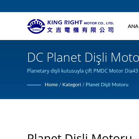
ANA
DC Planet Dişli Mot
Dişli Motorlar Üret
Planetary dişli kutusuyla çift PMDC Motor Dia4
tasarlayabilir ve inşa edebilir ve ISO 9001 sertifik
Home
/
Kategori
/
Planet Dişli Motoru
Planet Dişli Motoru