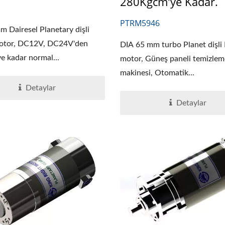
280Kgcm'ye Kadar.
PTRM5946
 Dairesel Planetary dişli
motor, DC12V, DC24V'den
DIA 65 mm turbo Planet dişli F
 kadar normal...
motor, Güneş paneli temizlem
makinesi, Otomatik...
Detaylar
Detaylar