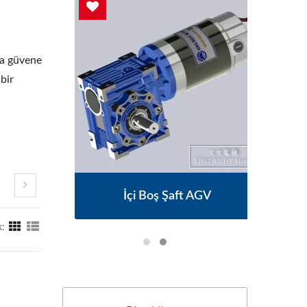
da güvene
bir
or
İçi Boş Şaft AGV
: