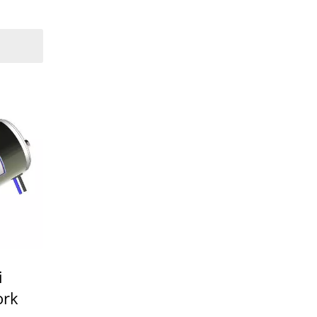
i
ork