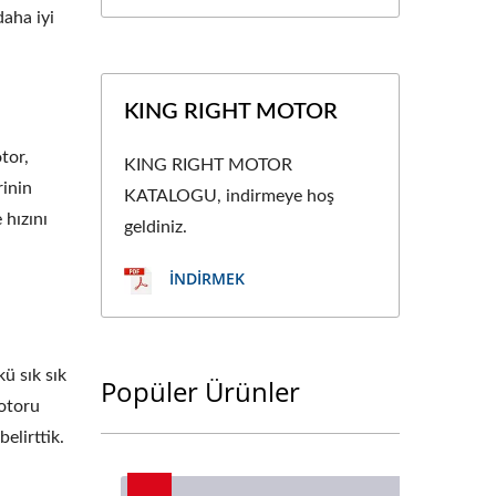
daha iyi
KING RIGHT MOTOR
tor,
KING RIGHT MOTOR
rinin
KATALOGU, indirmeye hoş
 hızını
geldiniz.
İNDIRMEK
ü sık sık
Popüler Ürünler
motoru
elirttik.