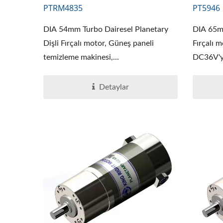
PTRM4835
PT5946
DIA 54mm Turbo Dairesel Planetary
DIA 65mm
Dişli Fırçalı motor, Güneş paneli
Fırçalı 
temizleme makinesi,...
DC36V'ye
Detaylar