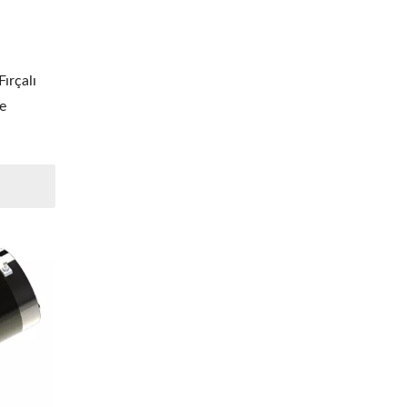
ırçalı
e