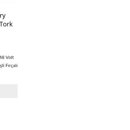
ry
 Tork
48 Volt
i Fırçalı