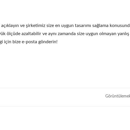
e açıklayın ve şirketimiz size en uygun tasarımı sağlama konusun
yük ölçüde azaltabilir ve aynı zamanda size uygun olmayan yanlış 
lgi için bize e-posta gönderin!
İçi Boş Şaft AGV
Tıbbi Için 70W Mot
Görüntülemek