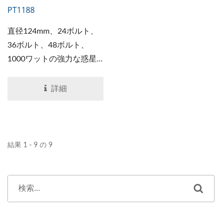
PT1188
直径124mm、24ボルト、
36ボルト、48ボルト、
1000ワットの強力な惑星
ギアブラシモーターは、
AGVシステム、鉄道輸送、
詳細
ロボット、農業機械、電動
車椅子などに適していま
す。
結果 1 - 9 の 9