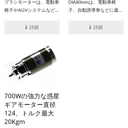
ブラシモーターは、電動車
DIA80mmは、電動車椅
椅子やAGVシステムなどに
子、自動誘導車などに最適
最適です。強力な設計製品
なブラシ付きモーターで
であり、長さは異なる用途
す。強力な設計製品であ
詳細
詳細
に合わせて4つの異なる選
り、長さは異なる用途に合
択肢があります。惑星ギア
わせて変えることができま
ボックスと接続すること
す。プラネタリーギアボッ
で、速度は4から900...
クスが接続されており、速
度は2から900...
700Wの強力な惑星
ギアモーター直径
124、トルク最大
20Kgm