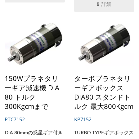
テムなどの特殊な用途に最
詳細
適な新しいタイプです。強
力な設計製品であるため、
ギア比、トルク、シャフト
寸法などの特別な要件があ
る場合にはカスタマイズす
ることができます。
150Wプラネタリ
ターボプラネタリ
ーギア減速機 DIA
ーギアボックス
80 トルク
DIA80 スタンドト
300Kgcmまで
ルク 最大800Kgcm
PTC7152
KP7152
DIA 80mmの惑星ギア付き
TURBO TYPEギアボックス