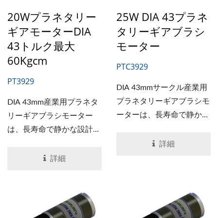
20Wプラネタリー
25W DIA 43プラネ
ギアモーターDIA
タリーギアブラシ
43トルク最大
モーター
60Kgcm
PTC3929
PT3929
DIA 43mmサークル産業用
プラネタリーギアブラシモ
DIA 43mm産業用プラネタ
ーターは、長寿命で静かな
リーギアブラシモーター
設計の製品です。このプラ
は、長寿命で静かな設計の
ネタリーギアブラシモータ
製品です。ギア比、トル
詳細
ーはプラネタリーギアボッ
ク、シャフト寸法などの特
詳細
クスと接続され、強力で安
別な要件がある場合、ギア
定したパワーを生み出しま
付きモーターはカスタマイ
す。
ズ可能です。