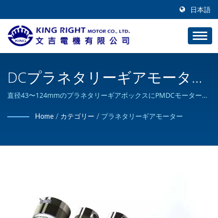
日本語
DCプラネタリーギアモータ
ー、直径43〜124mm、10W〜
直径43〜124mmのプラネタリーギアボックスにPMDCモーターを
組み合わせます。出力軸で最大1000Kgcm、10W〜1000Wまでの
1000W。 / プラネタリーギア
Home
/
カテゴリー
/
プラネタリーギアモーター
モーターです。 / KING RIGHT MOTORはカスタムDCモーター製
モーターメーカー | KING
品の設計と製造が可能であり、ISO 9001の認証を取得していま
す。
RIGHT MOTOR