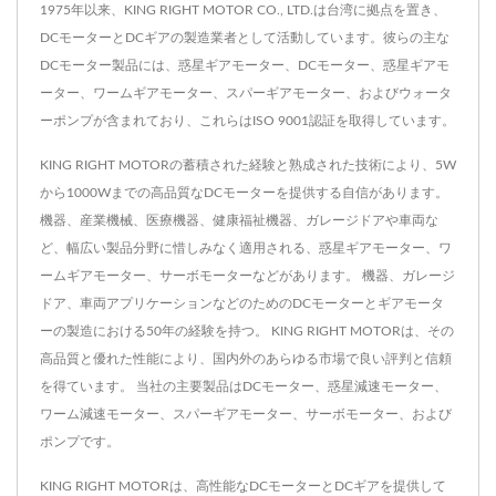
1975年以来、KING RIGHT MOTOR CO., LTD.は台湾に拠点を置き、
DCモーターとDCギアの製造業者として活動しています。彼らの主な
DCモーター製品には、惑星ギアモーター、DCモーター、惑星ギアモ
ーター、ワームギアモーター、スパーギアモーター、およびウォータ
ーポンプが含まれており、これらはISO 9001認証を取得しています。
KING RIGHT MOTORの蓄積された経験と熟成された技術により、5W
から1000Wまでの高品質なDCモーターを提供する自信があります。
機器、産業機械、医療機器、健康福祉機器、ガレージドアや車両な
ど、幅広い製品分野に惜しみなく適用される、惑星ギアモーター、ワ
ームギアモーター、サーボモーターなどがあります。 機器、ガレージ
ドア、車両アプリケーションなどのためのDCモーターとギアモータ
ーの製造における50年の経験を持つ。 KING RIGHT MOTORは、その
高品質と優れた性能により、国内外のあらゆる市場で良い評判と信頼
を得ています。 当社の主要製品はDCモーター、惑星減速モーター、
ワーム減速モーター、スパーギアモーター、サーボモーター、および
ポンプです。
KING RIGHT MOTORは、高性能なDCモーターとDCギアを提供して