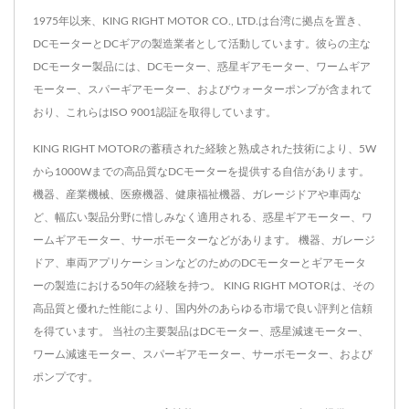
1975年以来、KING RIGHT MOTOR CO., LTD.は台湾に拠点を置き、
DCモーターとDCギアの製造業者として活動しています。彼らの主な
DCモーター製品には、DCモーター、惑星ギアモーター、ワームギア
モーター、スパーギアモーター、およびウォーターポンプが含まれて
おり、これらはISO 9001認証を取得しています。
KING RIGHT MOTORの蓄積された経験と熟成された技術により、5W
から1000Wまでの高品質なDCモーターを提供する自信があります。
機器、産業機械、医療機器、健康福祉機器、ガレージドアや車両な
ど、幅広い製品分野に惜しみなく適用される、惑星ギアモーター、ワ
ームギアモーター、サーボモーターなどがあります。 機器、ガレージ
ドア、車両アプリケーションなどのためのDCモーターとギアモータ
ーの製造における50年の経験を持つ。 KING RIGHT MOTORは、その
高品質と優れた性能により、国内外のあらゆる市場で良い評判と信頼
を得ています。 当社の主要製品はDCモーター、惑星減速モーター、
ワーム減速モーター、スパーギアモーター、サーボモーター、および
ポンプです。