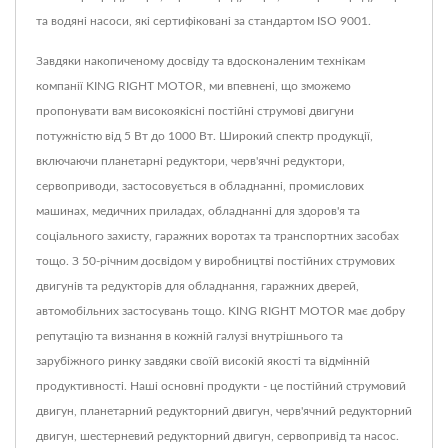
та водяні насоси, які сертифіковані за стандартом ISO 9001.
Завдяки накопиченому досвіду та вдосконаленим технікам
компанії KING RIGHT MOTOR, ми впевнені, що зможемо
пропонувати вам високоякісні постійні струмові двигуни
потужністю від 5 Вт до 1000 Вт. Широкий спектр продукції,
включаючи планетарні редуктори, черв'ячні редуктори,
сервоприводи, застосовується в обладнанні, промислових
машинах, медичних приладах, обладнанні для здоров'я та
соціального захисту, гаражних воротах та транспортних засобах
тощо. З 50-річним досвідом у виробництві постійних струмових
двигунів та редукторів для обладнання, гаражних дверей,
автомобільних застосувань тощо. KING RIGHT MOTOR має добру
репутацію та визнання в кожній галузі внутрішнього та
зарубіжного ринку завдяки своїй високій якості та відмінній
продуктивності. Наші основні продукти - це постійний струмовий
двигун, планетарний редукторний двигун, черв'ячний редукторний
двигун, шестерневий редукторний двигун, сервопривід та насос.