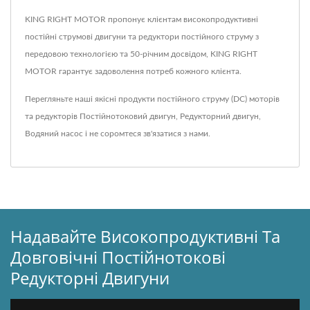
KING RIGHT MOTOR пропонує клієнтам високопродуктивні
постійні струмові двигуни та редуктори постійного струму з
передовою технологією та 50-річним досвідом, KING RIGHT
MOTOR гарантує задоволення потреб кожного клієнта.
Перегляньте наші якісні продукти постійного струму (DC) моторів
та редукторів
Постійнотоковий двигун
,
Редукторний двигун
,
Водяний насос
і не соромтеся
зв'язатися з нами
.
Надавайте Високопродуктивні Та
Довговічні Постійнотокові
Редукторні Двигуни