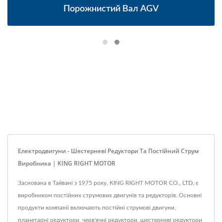
Порожнистий Вал AGV
Електродвигуни - Шестерневі Редуктори Та Постійний Струм
Виробника | KING RIGHT MOTOR
Заснована в Тайвані з 1975 року, KING RIGHT MOTOR CO., LTD. є
виробником постійних струмових двигунів та редукторів. Основні
продукти компанії включають постійні струмові двигуни,
планетарні редуктори, черв'ячні редуктори, шестерневі редуктори