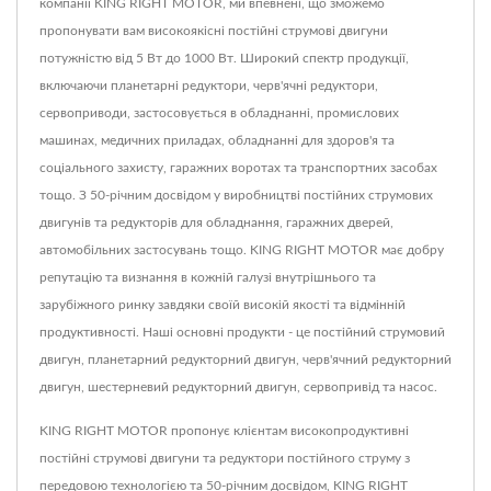
компанії KING RIGHT MOTOR, ми впевнені, що зможемо
пропонувати вам високоякісні постійні струмові двигуни
потужністю від 5 Вт до 1000 Вт. Широкий спектр продукції,
включаючи планетарні редуктори, черв'ячні редуктори,
сервоприводи, застосовується в обладнанні, промислових
машинах, медичних приладах, обладнанні для здоров'я та
соціального захисту, гаражних воротах та транспортних засобах
тощо. З 50-річним досвідом у виробництві постійних струмових
двигунів та редукторів для обладнання, гаражних дверей,
автомобільних застосувань тощо. KING RIGHT MOTOR має добру
репутацію та визнання в кожній галузі внутрішнього та
зарубіжного ринку завдяки своїй високій якості та відмінній
продуктивності. Наші основні продукти - це постійний струмовий
двигун, планетарний редукторний двигун, черв'ячний редукторний
двигун, шестерневий редукторний двигун, сервопривід та насос.
KING RIGHT MOTOR пропонує клієнтам високопродуктивні
постійні струмові двигуни та редуктори постійного струму з
передовою технологією та 50-річним досвідом, KING RIGHT