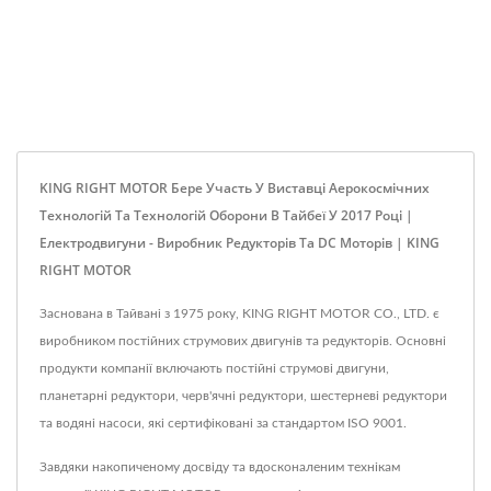
KING RIGHT MOTOR Бере Участь У Виставці Аерокосмічних
Технологій Та Технологій Оборони В Тайбеї У 2017 Році |
Електродвигуни - Виробник Редукторів Та DC Моторів | KING
RIGHT MOTOR
Заснована в Тайвані з 1975 року, KING RIGHT MOTOR CO., LTD. є
виробником постійних струмових двигунів та редукторів. Основні
продукти компанії включають постійні струмові двигуни,
планетарні редуктори, черв'ячні редуктори, шестерневі редуктори
та водяні насоси, які сертифіковані за стандартом ISO 9001.
Завдяки накопиченому досвіду та вдосконаленим технікам