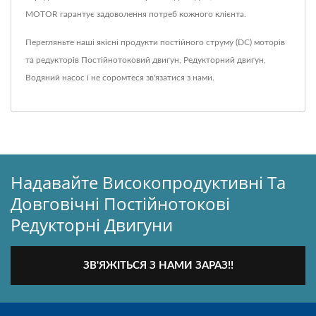
MOTOR гарантує задоволення потреб кожного клієнта.
Перегляньте наші якісні продукти постійного струму (DC) моторів
та редукторів
Постійнотоковий двигун
,
Редукторний двигун
,
Водяний насос
і не соромтеся
зв'язатися з нами
.
Надавайте Високопродуктивні Та
Довговічні Постійнотокові
Редукторні Двигуни
ЗВ'ЯЖІТЬСЯ З НАМИ ЗАРАЗ!!