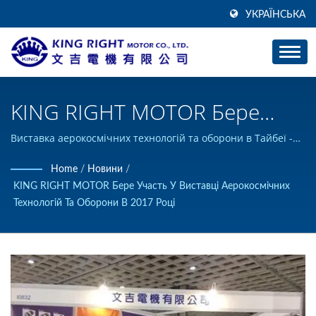
УКРАЇНСЬКА
KING RIGHT MOTOR Бере
Участь У Виставці
Виставка аерокосмічних технологій та оборони в Тайбеї -
KING RIGHT MOTOR CO., LTD. | KING RIGHT MOTOR може
Аерокосмічних Технологій Та
Home
/
Новини
/
проектувати та виготовляти на замовлення продукцію
KING RIGHT MOTOR Бере Участь У Виставці Аерокосмічних
Технологій Оборони В Тайбеї
постійного струму, і має сертифікат ISO 9001.
Технологій Та Оборони В 2017 Році
У 2017 Році |
Електродвигуни - Виробник
Редукторів Та DC Моторів |
KING RIGHT MOTOR