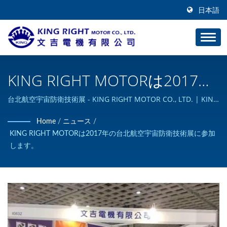
日本語
KING RIGHT MOTORは2017年
の台北航空宇宙＆防衛技術展
台北航空宇宙防衛技術展 - KING RIGHT MOTOR CO., LTD. | KING
RIGHT MOTORはカスタムDCモーター製品の設計と製造が可能で
に参加します | 電動モーター -
Home
/
ニュース
/
あり、ISO 9001認証を取得しています。
KING RIGHT MOTORは2017年の台北航空宇宙防衛技術展に参加
スパーギアモーター＆DCモー
します。
ター製造業者 | KING RIGHT
MOTOR