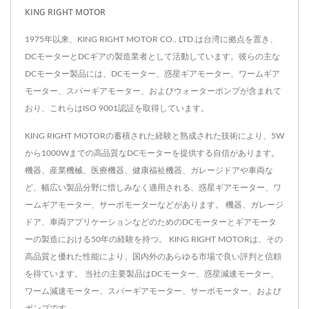
KING RIGHT MOTOR
1975年以来、KING RIGHT MOTOR CO., LTD.は台湾に拠点を置き、
DCモーターとDCギアの製造業者として活動しています。彼らの主な
DCモーター製品には、DCモーター、惑星ギアモーター、ワームギア
モーター、スパーギアモーター、およびウォーターポンプが含まれて
おり、これらはISO 9001認証を取得しています。
KING RIGHT MOTORの蓄積された経験と熟成された技術により、5W
から1000Wまでの高品質なDCモーターを提供する自信があります。
機器、産業機械、医療機器、健康福祉機器、ガレージドアや車両な
ど、幅広い製品分野に惜しみなく適用される、惑星ギアモーター、ワ
ームギアモーター、サーボモーターなどがあります。 機器、ガレージ
ドア、車両アプリケーションなどのためのDCモーターとギアモータ
ーの製造における50年の経験を持つ。 KING RIGHT MOTORは、その
高品質と優れた性能により、国内外のあらゆる市場で良い評判と信頼
を得ています。 当社の主要製品はDCモーター、惑星減速モーター、
ワーム減速モーター、スパーギアモーター、サーボモーター、および
ポンプです。