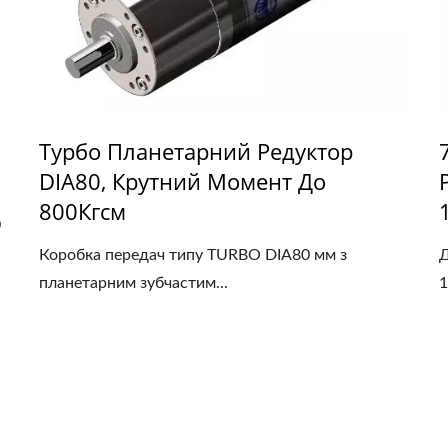
Турбо Планетарний Редуктор
DIA80, Крутний Момент До
800Кгсм
0
Коробка передач типу TURBO DIA80 мм з
Д
планетарним зубчастим...
1