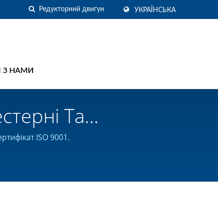
УКРАЇНСЬКА
Я З НАМИ
стерні Та
 | KING RIGHT
ртифікат ISO 9001.