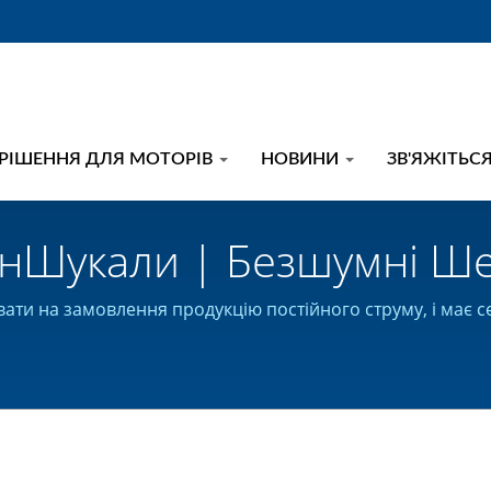
РІШЕННЯ ДЛЯ МОТОРІВ
НОВИНИ
ЗВ'ЯЖІТЬС
нШукали | Безшумні Ше
 - Виробник Редукторів
ти на замовлення продукцію постійного струму, і має се