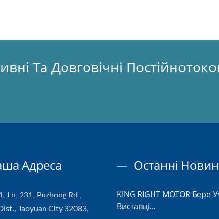
вні Та Довговічні Постійнотоко
аша Адреса
Останні Нови
KING RIGHT MOTOR Бере У
1, Ln. 231, Puzhong Rd.,
Виставці...
Dist., Taoyuan City 32083,