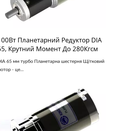
100Вт Планетарний Редуктор DIA
65, Крутний Момент До 280Кгсм
IA 65 мм турбо Планетарна шестерня Щітковий
отор - це...