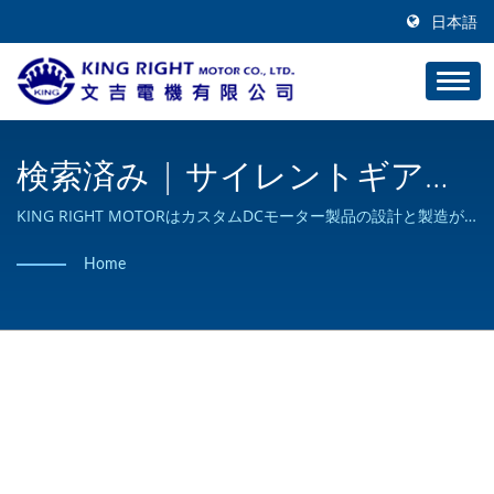
日本語
検索済み | サイレントギア＆
ワームギア - ギアモーターメ
KING RIGHT MOTORはカスタムDCモーター製品の設計と製造が
可能であり、ISO 9001の認証を取得しています。
ーカー | KING RIGHT MOTOR
Home