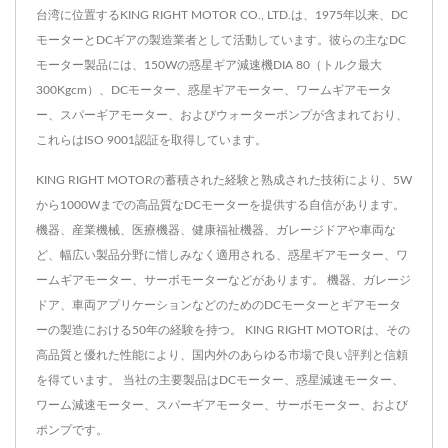
台湾に位置するKING RIGHT MOTOR CO., LTD.は、1975年以来、DC
モーターとDCギアの製造業者として活動しています。彼らの主なDC
モーター製品には、150Wの惑星ギア減速機DIA 80（トルク最大
300Kgcm）、DCモーター、惑星ギアモーター、ワームギアモータ
ー、スパーギアモーター、およびウォーターポンプが含まれており、
これらはISO 9001認証を取得しています。
KING RIGHT MOTORの蓄積された経験と熟成された技術により、5W
から1000Wまでの高品質なDCモーターを提供する自信があります。
機器、産業機械、医療機器、健康福祉機器、ガレージドアや車両な
ど、幅広い製品分野に惜しみなく適用される、惑星ギアモーター、ワ
ームギアモーター、サーボモーターなどがあります。 機器、ガレージ
ドア、車両アプリケーションなどのためのDCモーターとギアモータ
ーの製造における50年の経験を持つ。 KING RIGHT MOTORは、その
高品質と優れた性能により、国内外のあらゆる市場で良い評判と信頼
を得ています。 当社の主要製品はDCモーター、惑星減速モーター、
ワーム減速モーター、スパーギアモーター、サーボモーター、および
ポンプです。