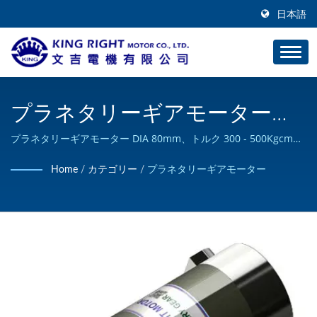
日本語
プラネタリーギアモーター
DIA 80mm、トルク 300 -
プラネタリーギアモーター DIA 80mm、トルク 300 - 500Kgcmま
で。(30 - 50Nm) / KING RIGHT MOTORはカスタムDCモーター製
500Kgcmまで。(30 - 50Nm) /
Home
/
カテゴリー
/
プラネタリーギアモーター
品の設計と製造が可能であり、ISO 9001の認証を取得していま
高トルクDCモーターメーカー
す。
| KING RIGHT MOTOR