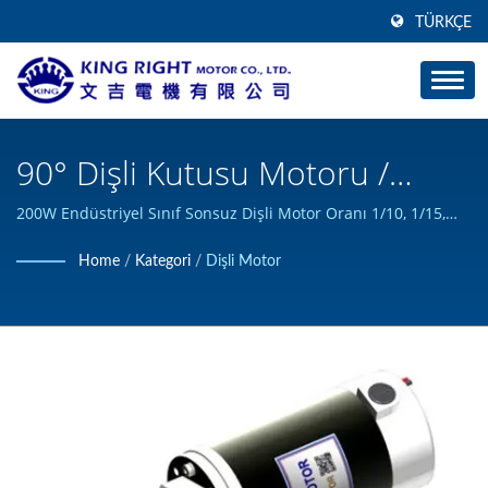
TÜRKÇE
90° Dişli Kutusu Motoru /
Yüksek Torklu DC Motor
200W Endüstriyel Sınıf Sonsuz Dişli Motor Oranı 1/10, 1/15,
1/20, 1/25, 1/30, 1/40, 1/50. / KING RIGHT MOTOR, özel DC
Üreticisi | KING RIGHT MOTOR
Home
/
Kategori
/
Dişli Motor
motor ürünleri tasarlayabilir ve inşa edebilir ve ISO 9001
sertifikasını almıştır.