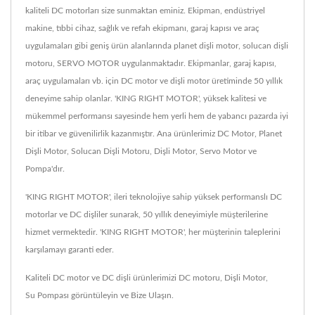
kaliteli DC motorları size sunmaktan eminiz. Ekipman, endüstriyel
makine, tıbbi cihaz, sağlık ve refah ekipmanı, garaj kapısı ve araç
uygulamaları gibi geniş ürün alanlarında planet dişli motor, solucan dişli
motoru, SERVO MOTOR uygulanmaktadır. Ekipmanlar, garaj kapısı,
araç uygulamaları vb. için DC motor ve dişli motor üretiminde 50 yıllık
deneyime sahip olanlar. 'KING RIGHT MOTOR', yüksek kalitesi ve
mükemmel performansı sayesinde hem yerli hem de yabancı pazarda iyi
bir itibar ve güvenilirlik kazanmıştır. Ana ürünlerimiz DC Motor, Planet
Dişli Motor, Solucan Dişli Motoru, Dişli Motor, Servo Motor ve
Pompa'dır.
'KING RIGHT MOTOR', ileri teknolojiye sahip yüksek performanslı DC
motorlar ve DC dişliler sunarak, 50 yıllık deneyimiyle müşterilerine
hizmet vermektedir. 'KING RIGHT MOTOR', her müşterinin taleplerini
karşılamayı garanti eder.
Kaliteli DC motor ve DC dişli ürünlerimizi
DC motoru
,
Dişli Motor
,
Su Pompası
görüntüleyin ve
Bize Ulaşın
.