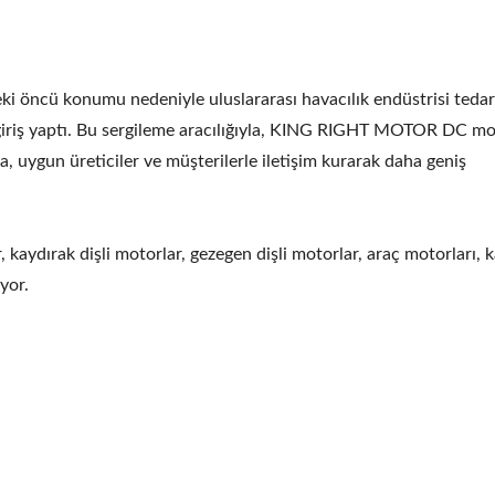
İçi Boş Şaft AGV
Tıbbi Için 70W Mot
öncü konumu nedeniyle uluslararası havacılık endüstrisi tedar
 giriş yaptı. Bu sergileme aracılığıyla, KING RIGHT MOTOR DC m
a, uygun üreticiler ve müşterilerle iletişim kurarak daha geniş
aydırak dişli motorlar, gezegen dişli motorlar, araç motorları, k
yor.