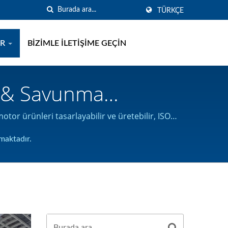
TÜRKÇE
ER
BIZIMLE İLETIŞIME GEÇIN
k & Savunma
arı - Dişli Motor & DC
r ürünleri tasarlayabilir ve üretebilir, ISO
maktadır.