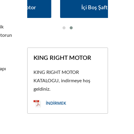
or
İçi Boş Şaft AGV
ik
otorun
KING RIGHT MOTOR
apı
KING RIGHT MOTOR
KATALOGU, indirmeye hoş
geldiniz.
İNDIRMEK