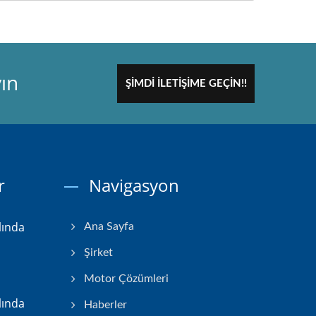
ın
ŞIMDI İLETIŞIME GEÇIN!!
r
Navigasyon
lında
Ana Sayfa
Şirket
Motor Çözümleri
lında
Haberler