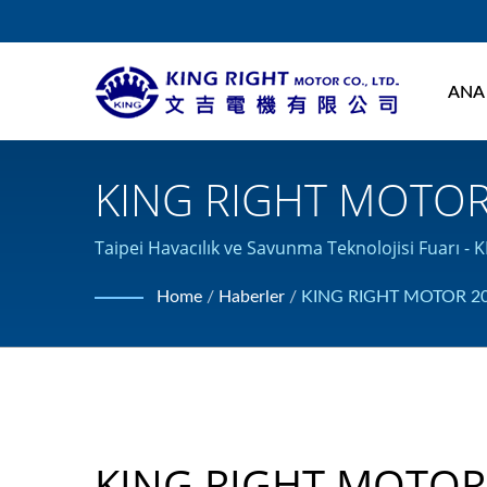
ANA
KING RIGHT MOTOR 2
Teknolojisi Fuarı'na 
Taipei Havacılık ve Savunma Teknolojisi Fuarı -
9001 sertifikasını almıştır.
Motor Üreticisi | 
Home
/
Haberler
/
KING RIGHT MOTOR 2025 Y
KING RIGHT MOTOR