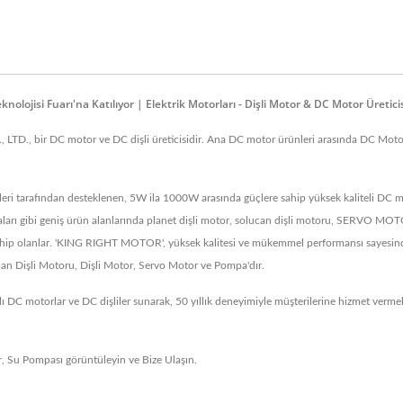
lojisi Fuarı'na Katılıyor | Elektrik Motorları - Dişli Motor & DC Motor Üret
, bir DC motor ve DC dişli üreticisidir. Ana DC motor ürünleri arasında DC Motorlar
i tarafından desteklenen, 5W ila 1000W arasında güçlere sahip yüksek kaliteli DC mo
amaları gibi geniş ürün alanlarında planet dişli motor, solucan dişli motoru, SERVO MO
ahip olanlar. 'KING RIGHT MOTOR', yüksek kalitesi ve mükemmel performansı sayesinde 
can Dişli Motoru, Dişli Motor, Servo Motor ve Pompa'dır.
 DC motorlar ve DC dişliler sunarak, 50 yıllık deneyimiyle müşterilerine hizmet verm
r
,
Su Pompası
görüntüleyin ve
Bize Ulaşın
.