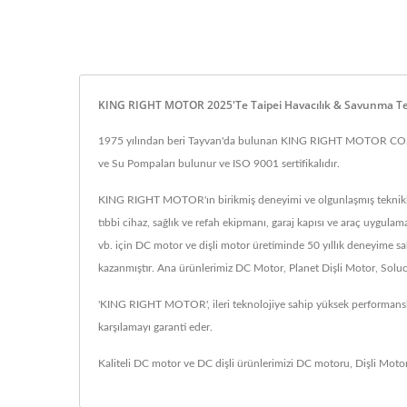
KING RIGHT MOTOR 2025'te Taipei Havacılık & Savunma Tekno
1975 yılından beri Tayvan'da bulunan KING RIGHT MOTOR CO., LTD.
ve Su Pompaları bulunur ve ISO 9001 sertifikalıdır.
KING RIGHT MOTOR'ın birikmiş deneyimi ve olgunlaşmış teknikler
tıbbi cihaz, sağlık ve refah ekipmanı, garaj kapısı ve araç uygul
vb. için DC motor ve dişli motor üretiminde 50 yıllık deneyime s
kazanmıştır. Ana ürünlerimiz DC Motor, Planet Dişli Motor, Solu
'KING RIGHT MOTOR', ileri teknolojiye sahip yüksek performanslı
karşılamayı garanti eder.
Kaliteli DC motor ve DC dişli ürünlerimizi
DC motoru
,
Dişli Moto