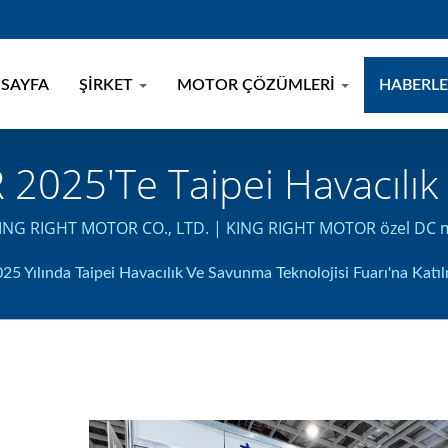
 SAYFA
ŞIRKET
MOTOR ÇÖZÜMLERI
HABERL
025'te Taipei Havacılı
Katılıyor | Elektrik Motorl
 KING RIGHT MOTOR CO., LTD. | KING RIGHT MOTOR özel DC moto
KING RIGHT MOTOR
ılında Taipei Havacılık Ve Savunma Teknolojisi Fuarı'na Katıl