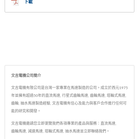
下載
文吉電機公司簡介
文吉電機有限公司是台灣一家專業在馬達製造的公司。成立於西元1975
年並擁有超過50年的直流馬達, 行星式齒輪馬達, 齒輪馬達, 塔輪式馬達,
齒輪, 抽水馬達製造經驗, 文吉電機有信心及能力與客戶合作進行任何可
能的研究和開發。
文吉電機邀請您立即瀏覽我們各項專業的產品與服務：
直流馬達
,
齒輪馬達
,
減速馬達
,
塔輪式馬達
,
抽水馬達
並
立即聯絡我們
。