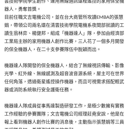
雲技術學院學生創作、運用無線通訊遠程遙控的家用保全機
器人，勇奪首獎。
目前任職文吉電機公司，並在台大商管所攻讀EMBA的張慧
娟，帶領公司兩名還在清雲技術學院電機系夜間部就讀的工
讀生翁林弈、楊健邦，組成「機器達人」隊，參加由經濟部
工業局主辦的家用機器人創作比賽，三人花了一個多月開發
的保全機器人，在二十支參賽隊伍中脫穎而出。
機器達人隊開發的保全機器人，結合了無線視訊傳輸、影像
光學、紅外線、無線感測及超音波音源系統，屋主可在世界
任何角落，透過衛星遙控操作機器，而且可視需求搭配輕武
器或消防系統執行安全護衛任務。
機器達人隊成員從事馬達製造研發工作，是極少數擁有實務
工作經驗的參賽團隊；文吉電機公司經理莊堯安說，他是在
報上看到機器人創作比賽的消息後，主動指示張慧娟等三員