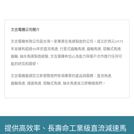
文吉電機公司簡介
文吉電機有限公司是台灣一家專業在馬達製造的公司。成立於西元1975
年並擁有超過50年的直流馬達, 行星式齒輪馬達, 齒輪馬達, 塔輪式馬達,
齒輪, 抽水馬達製造經驗, 文吉電機有信心及能力與客戶合作進行任何可
能的研究和開發。
文吉電機邀請您立即瀏覽我們各項專業的產品與服務：
直流馬達
,
齒輪馬達
,
減速馬達
,
塔輪式馬達
,
抽水馬達
並
立即聯絡我們
。
提供高效率、長壽命工業級直流減速馬