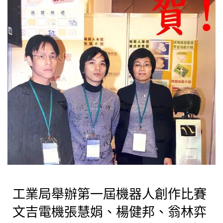
工業局舉辦第一屆機器人創作比賽
文吉電機張慧娟、楊健邦、翁林弈