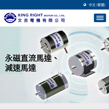
中文 (繁體)
永磁直流馬達、
減速馬達