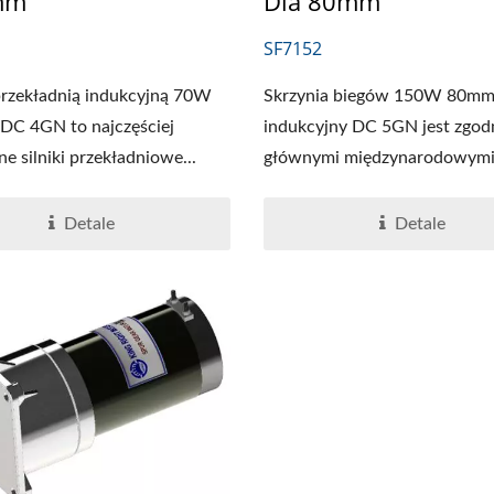
mm
Dia 80mm
SF7152
 przekładnią indukcyjną 70W
Skrzynia biegów 150W 80mm, 
DC 4GN to najczęściej
indukcyjny DC 5GN jest zgod
e silniki przekładniowe...
głównymi międzynarodowymi.
Detale
Detale