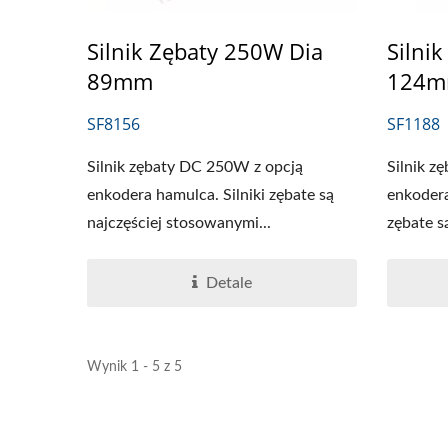
Silnik Zębaty 250W Dia
Silni
89mm
124
SF8156
SF1188
Silnik zębaty DC 250W z opcją
Silnik z
enkodera hamulca. Silniki zębate są
enkodera
najczęściej stosowanymi...
zębate są
Detale
Wynik 1 - 5 z 5