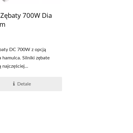
k Zębaty 700W Dia
mm
ębaty DC 700W z opcją
 hamulca. Silniki zębate
 najczęściej...
Detale