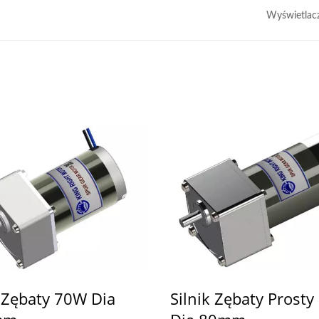
Wyświetlac
Wał Drążony AGV
Silnik 70W Do Zastos
Medycznych
k Zębaty 70W Dia
Silnik Zębaty Prost