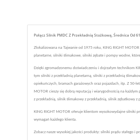
Połącz Silnik PMDC Z Przekładnią Stożkową, Średnica O
Zlokalizowana na Tajwanie od 1975 roku, KING RIGHT MOTOR CO., L
planetarne, silniki ślimakowe, silniki zębate i pompy wodne, któr
Dzięki zgromadzonemu doświadczeniu i dojrzałym technikom KIN
tym silniki z przekładnią planetarną, silniki z przekładnią śl
opiekuńczych, bramach garażowych oraz pojazdach, itp. Z 50-let
MOTOR cieszy się dobrą reputacją i wiarygodnością na każdym pol
z przekładnią, silnik ślimakowy z przekładnią, silnik zębatkowy z
KING RIGHT MOTOR oferuje klientom wysokowydajne silniki prą
wymagań każdego klienta.
Zobacz nasze wysokiej jakości produkty: silniki prądu stałego i 