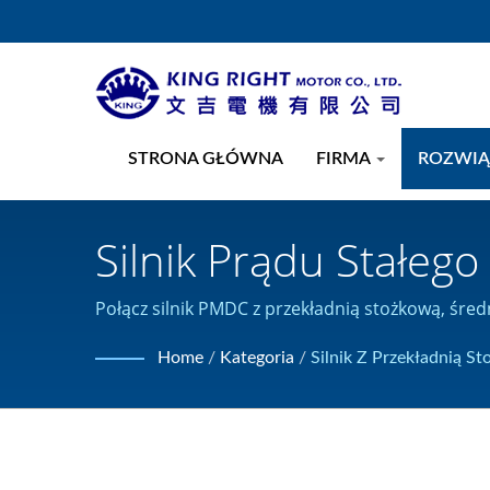
STRONA GŁÓWNA
FIRMA
ROZWIĄ
Silnik Prądu Stałeg
124 Mm, O Mocy Od 
Połącz silnik PMDC z przekładnią stożkową, ś
produkty z silnikiem prądu stałego i posiada cert
Przekładnią Planet
Home
/
Kategoria
/
Silnik Z Przekładnią S