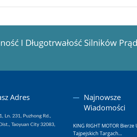
ść I Długotrwałość Silników Prą
sz Adres
Najnowsze
Wiadomości
1, Ln. 231, Puzhong Rd.,
Dist., Taoyuan City 32083,
KING RIGHT MOTOR Bierze 
Tajpejskich Targach...