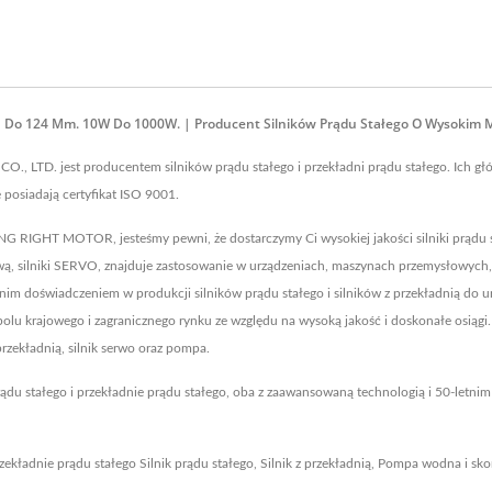
d 61 Do 124 Mm. 10W Do 1000W. | Producent Silników Prądu Stałego O Wyso
TD. jest producentem silników prądu stałego i przekładni prądu stałego. Ich główne 
e posiadają certyfikat ISO 9001.
G RIGHT MOTOR, jesteśmy pewni, że dostarczymy Ci wysokiej jakości silniki prądu
imakową, silniki SERVO, znajduje zastosowanie w urządzeniach, maszynach przemysłowy
nim doświadczeniem w produkcji silników prądu stałego i silników z przekładnią do u
u krajowego i zagranicznego rynku ze względu na wysoką jakość i doskonałe osiągi. N
 przekładnią, silnik serwo oraz pompa.
du stałego i przekładnie prądu stałego, oba z zaawansowaną technologią i 50-le
przekładnie prądu stałego
Silnik prądu stałego
,
Silnik z przekładnią
,
Pompa wodna
i sko