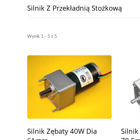
Silnik Z Przekładnią Stożkową
Wynik 1 - 5 z 5
Silnik 70W Do Zastosowań
Medycznych
Silnik Zębaty 40W Dia
Silni