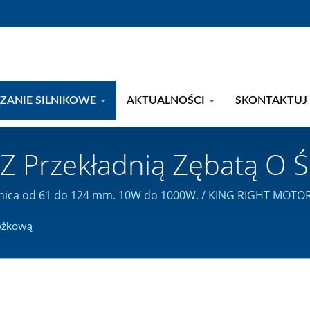
ZANIE SILNIKOWE
AKTUALNOŚCI
SKONTAKTUJ 
o Z Przekładnią Zębatą O 
10W Do 1000W. / Produc
rednica od 61 do 124 mm. 10W do 1000W. / KING RIGHT MOT
yfikat ISO 9001.
arną | KING RIGHT MOTO
tożkową