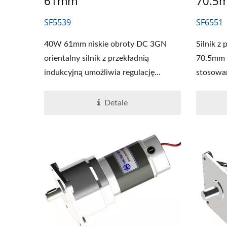
61mm
70.5
SF5539
SF6551
40W 61mm niskie obroty DC 3GN
Silnik z
orientalny silnik z przekładnią
70.5mm 
indukcyjną umożliwia regulację...
stosowan
Detale