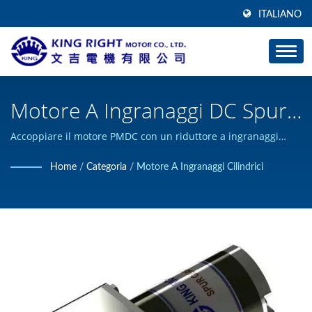
ITALIANO
Motore A Ingranaggi DC Spur
Dia 61 A 124mm, Da 10W A
Accoppiare il motore PMDC con un riduttore a ingranaggi
cilindrici, diametro da 61 a 124 mm. Da 10W a 1000W. / KING
1000W. / Produttore Di Motori
Home
/
Categoria
/
Motore A Ingranaggi Cilindrici
RIGHT MOTOR può progettare e costruire prodotti
A Ingranaggi Planetari | KING
personalizzati di motori DC e ha ottenuto la certificazione ISO
9001.
RIGHT MOTOR