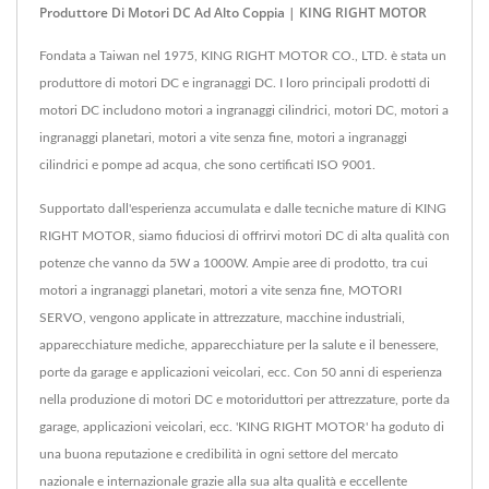
Produttore Di Motori DC Ad Alto Coppia | KING RIGHT MOTOR
Fondata a Taiwan nel 1975, KING RIGHT MOTOR CO., LTD. è stata un
produttore di motori DC e ingranaggi DC. I loro principali prodotti di
motori DC includono motori a ingranaggi cilindrici, motori DC, motori a
ingranaggi planetari, motori a vite senza fine, motori a ingranaggi
cilindrici e pompe ad acqua, che sono certificati ISO 9001.
Supportato dall'esperienza accumulata e dalle tecniche mature di KING
RIGHT MOTOR, siamo fiduciosi di offrirvi motori DC di alta qualità con
potenze che vanno da 5W a 1000W. Ampie aree di prodotto, tra cui
motori a ingranaggi planetari, motori a vite senza fine, MOTORI
SERVO, vengono applicate in attrezzature, macchine industriali,
apparecchiature mediche, apparecchiature per la salute e il benessere,
porte da garage e applicazioni veicolari, ecc. Con 50 anni di esperienza
nella produzione di motori DC e motoriduttori per attrezzature, porte da
garage, applicazioni veicolari, ecc. 'KING RIGHT MOTOR' ha goduto di
una buona reputazione e credibilità in ogni settore del mercato
nazionale e internazionale grazie alla sua alta qualità e eccellente