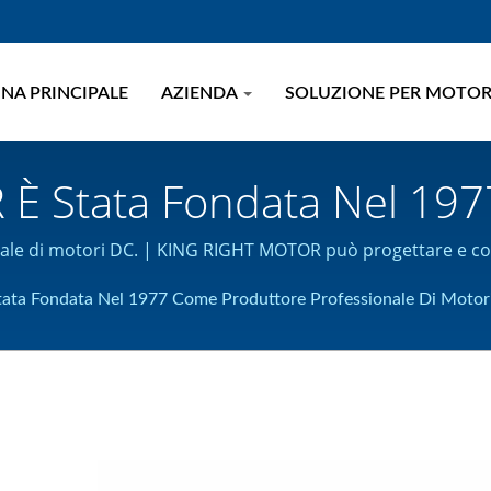
NA PRINCIPALE
AZIENDA
SOLUZIONE PER MOTO
È Stata Fondata Nel 197
ori DC | Motori Elettrici 
e di motori DC. | KING RIGHT MOTOR può progettare e costr
io E Motori DC | KING R
a Fondata Nel 1977 Come Produttore Professionale Di Motor