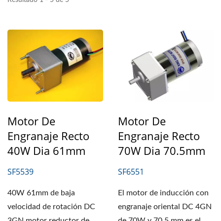
Motor De
Motor De
Engranaje Recto
Engranaje Recto
40W Dia 61mm
70W Dia 70.5mm
SF5539
SF6551
40W 61mm de baja
El motor de inducción con
velocidad de rotación DC
engranaje oriental DC 4GN
3GN motor reductor de
de 70W y 70.5 mm es el