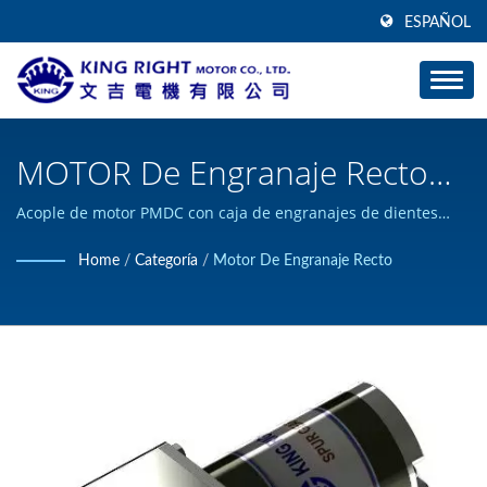
ESPAÑOL
MOTOR De Engranaje Recto
De CC De 61 A 124 Mm De
Acople de motor PMDC con caja de engranajes de dientes
rectos, diámetro de 61 a 124 mm. 10W a 1000W. / KING RIGHT
Diámetro, 10 W A 1000 W. /
Home
/
Categoría
/
Motor De Engranaje Recto
MOTOR puede diseñar y construir productos de motor DC
Fabricante De Motores De
personalizados, y ha obtenido la certificación ISO 9001.
Engranajes Planetarios | KING
RIGHT MOTOR