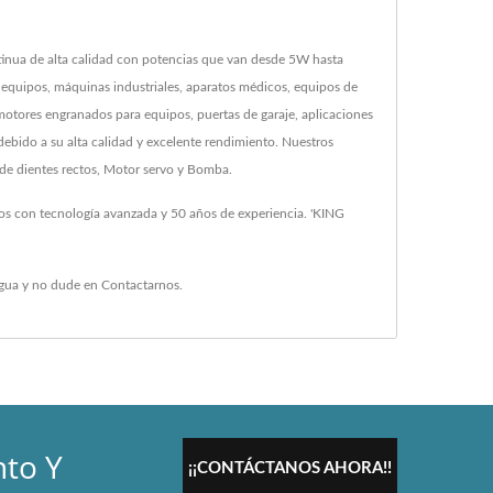
inua de alta calidad con potencias que van desde 5W hasta
uipos, máquinas industriales, aparatos médicos, equipos de
 motores engranados para equipos, puertas de garaje, aplicaciones
bido a su alta calidad y excelente rendimiento. Nuestros
 de dientes rectos, Motor servo y Bomba.
os con tecnología avanzada y 50 años de experiencia. 'KING
gua
y no dude en
Contactarnos
.
nto Y
¡¡CONTÁCTANOS AHORA!!