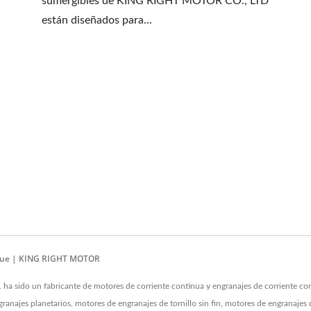
sumergibles de KING RIGHT MOTOR CO., LTD
están diseñados para...
rque | KING RIGHT MOTOR
ido un fabricante de motores de corriente continua y engranajes de corriente cont
anajes planetarios, motores de engranajes de tornillo sin fin, motores de engranajes 