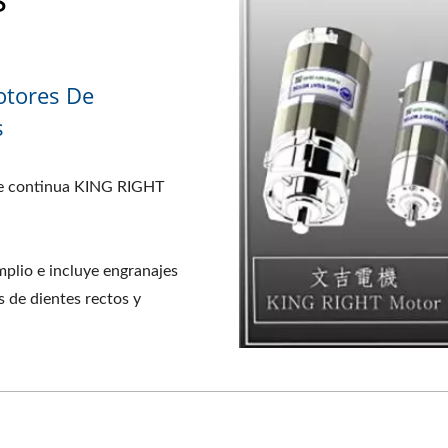
otores De
s
nte continua KING RIGHT
plio e incluye engranajes
es de dientes rectos y