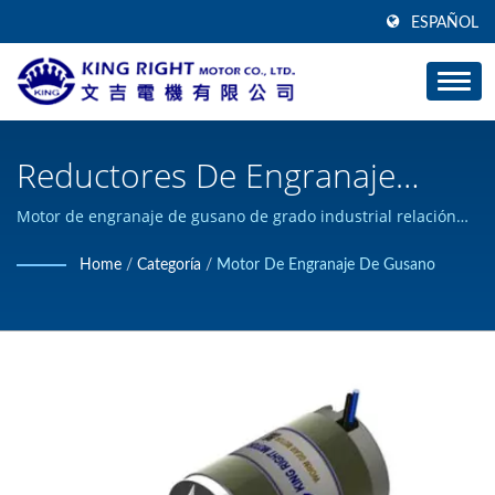
ESPAÑOL
Reductores De Engranaje
Helicoidal / Fabricante De
Motor de engranaje de gusano de grado industrial relación
1/65. / KING RIGHT MOTOR puede diseñar y construir
Motores De Corriente
Home
/
Categoría
/
Motor De Engranaje De Gusano
productos de motor DC personalizados, y ha obtenido la
Continua De Alto Torque |
certificación ISO 9001.
KING RIGHT MOTOR