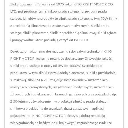
Zlokalizowana na Tajwanie od 1975 roku, KING RIGHT MOTOR CO.,
LTD. jest producentem silników prądu stałego i przekładni prądu
stałego. Ich główne produkty to silniki prądu stałego, w tym 70W Silnik
z przekładnią ślimakową do zastosowań medycznych, silniki prądu
stałego, silniki planetarne, silniki z przekładnią ślimakową, silniki zębate
i pompy wodne, które posiadają certyfikat ISO 9001.
Dzięki zgromadzonemu doświadczeniu i dojrzałym technikom KING
RIGHT MOTOR, jesteśmy pewni, że dostarczymy Ci wysokiej jakości
silniki prądu stałego o mocy od 5W do 1000W. Szerokie pole
produktów, w tym silniki z przekładnią planetarną, silniki z przekładnią
ślimakową, silniki SERVO, znajduje zastosowanie w urządzeniach,
maszynach przemysłowych, urządzeniach medycznych, urządzeniach
zdrowotnych i opiekuńczych, bramach garażowych oraz pojazdach, itp.
Z 50-letnim doświadczeniem w produkcji silników prądu stałego i
silników z przekładnią do urządzeń, drzwi garażowych, aplikacji
pojazdów, itp. KING RIGHT MOTOR cieszy się dobrą reputacją i
wiarygodnością na każdym polu krajowego i zagranicznego rynku ze