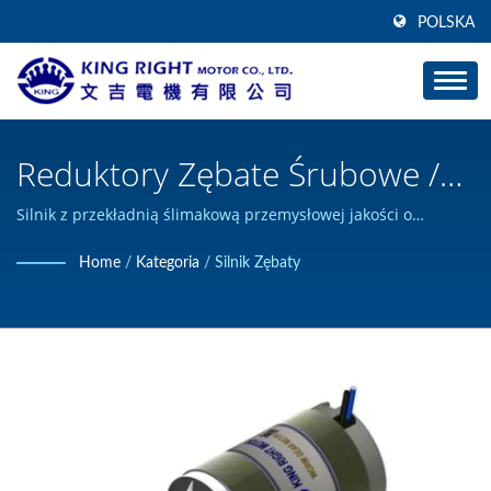
POLSKA
Reduktory Zębate Śrubowe /
Producent Silników Prądu
Silnik z przekładnią ślimakową przemysłowej jakości o
przełożeniu 1/65. / KING RIGHT MOTOR może projektować i
Stałego O Dużej Mocy | KING
Home
/
Kategoria
/
Silnik Zębaty
budować niestandardowe produkty z silnikiem prądu stałego i
RIGHT MOTOR
posiada certyfikat ISO 9001.