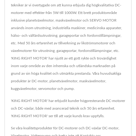
tekniker är vi övertygade om att kunna erbjuda dig högkvalitativa DC-
motorer med effekter från 5W till 1000W. Ett brett produktområde
inklusive planetväxelmotor, maskväxelmotor och SERVO MOTOR
används inom utrustning, industriella maskiner, medicinska apparater,
hälso- och välfärdsutrustning, garageportar och fordonstillämpningar,
etc. Med 50 års erfarenhet av tillverkning av likströmsmotorer och
växelmotorer för utrustning, garageportar, fordonstillämpningar, etc.
'KING RIGHT MOTOR' har njutit av ett gott rykte och trovärdighet
inom varje område av den inhemska och utländska marknaden på
grund av sin höga kvalitet och utmärkta prestanda. Våra huvudsakliga
produkter är DC-motor, planetväxelmotor, maskväxelmotor,
kuggväxelmotor, servomotor och pump.
'KING RIGHT MOTOR' har erbjudit kunder högpresterande DC-motorer
och DC-växlar, både med avancerad teknik och 50 års erfarenhet.
'KING RIGHT MOTOR' ser till att varje kunds krav uppfylls.
Se våra kvalitetsprodukter för DC-motorer och DC-växlar
DC-motor
,
Växelmotor
,
Vattenpump
och tveka inte att
Kontakta oss
.