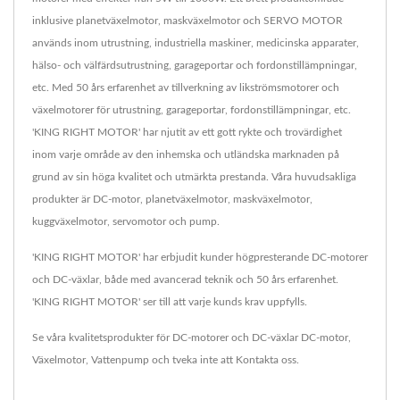
inklusive planetväxelmotor, maskväxelmotor och SERVO MOTOR
används inom utrustning, industriella maskiner, medicinska apparater,
hälso- och välfärdsutrustning, garageportar och fordonstillämpningar,
etc. Med 50 års erfarenhet av tillverkning av likströmsmotorer och
växelmotorer för utrustning, garageportar, fordonstillämpningar, etc.
'KING RIGHT MOTOR' har njutit av ett gott rykte och trovärdighet
inom varje område av den inhemska och utländska marknaden på
grund av sin höga kvalitet och utmärkta prestanda. Våra huvudsakliga
produkter är DC-motor, planetväxelmotor, maskväxelmotor,
kuggväxelmotor, servomotor och pump.
'KING RIGHT MOTOR' har erbjudit kunder högpresterande DC-motorer
och DC-växlar, både med avancerad teknik och 50 års erfarenhet.
'KING RIGHT MOTOR' ser till att varje kunds krav uppfylls.
Se våra kvalitetsprodukter för DC-motorer och DC-växlar
DC-motor
,
Växelmotor
,
Vattenpump
och tveka inte att
Kontakta oss
.