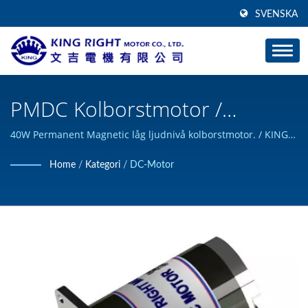
SVENSKA
PMDC Kolborstmotor /
Tillverkare Av Hög Vridmoment
40W Permanent Magnetic låg ljudnivå kolborstmotor. / KING
RIGHT MOTOR kan designa och bygga anpassade DC-
DC-Motor | KING RIGHT
Home
/
Kategori
/
DC-Motor
motorprodukter och har klarat ISO 9001-certifiering.
MOTOR