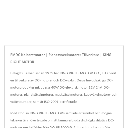
PMDC Kolborstmotor | Planetväxelmotorer Tillverkare | KING
RIGHT MOTOR
Beläget i Taiwan sedan 1975 har KING RIGHT MOTOR CO., LTD. varit
en tillverkare av DC-motorer och DC-växlar. Deras huvudsakliga DC-
motorprodukter inkluderar 40W DC-elektrisk motor 12V 24V, DC-
motorer, planetväxelmotorer, maskväxelmotorer, kuggväxelmotorer och
vattenpumpar, som är ISO 9001-certifierade.
Med stöd av KING RIGHT MOTORs samlade erfarenhet och mogna
tekniker är vi övertygade om att kunna erbjuda dig högkvalitativa DC-
motorer med effekter från 5W till 1000W. Ett brett produktområde