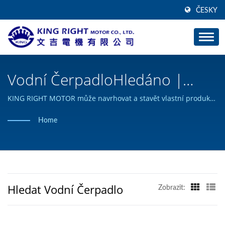
ČESKY
Vodní ČerpadloHledáno |
Výrobce Převodových Motorů
KING RIGHT MOTOR může navrhovat a stavět vlastní produkty
stejnosměrných motorů a získal certifikaci ISO 9001.
S Tichým Ozubeným Kolem A
Home
Šnekovým Převodem | KING
RIGHT MOTOR
Hledat Vodní Čerpadlo
Zobrazit: