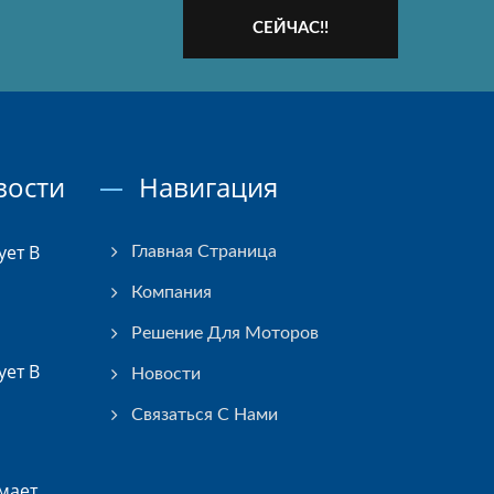
СЕЙЧАС!!
вости
Навигация
ует В
Главная Страница
Компания
Решение Для Моторов
ует В
Новости
Связаться С Нами
мает