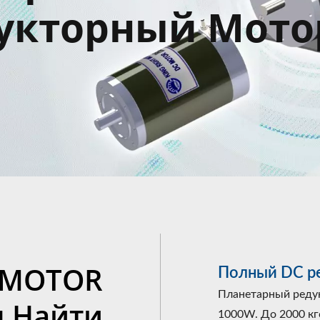
укторный Мото
 MOTOR
Полный DC р
Планетарный редук
м Найти
1000W. До 2000 кг