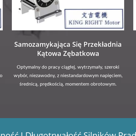
Samozamykająca Się Przekładnia
Kątowa Zębatkowa
Optymalny do pracy ciągłej, wytrzymały, szeroki
go
wybór, niezawodny, z niestandardowym napięciem,
średnicą, prędkością, momentem obrotowym.
ść I Długotrwałość Silników Prą