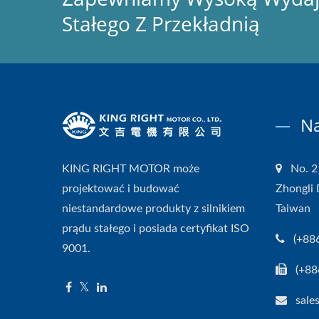
Stałego Z Przekładnią
Na
KING RIGHT MOTOR może
No. 2
projektować i budować
Zhongli 
niestandardowe produkty z silnikiem
Taiwan
prądu stałego i posiada certyfikat ISO
(+88
9001.
(+88
sale