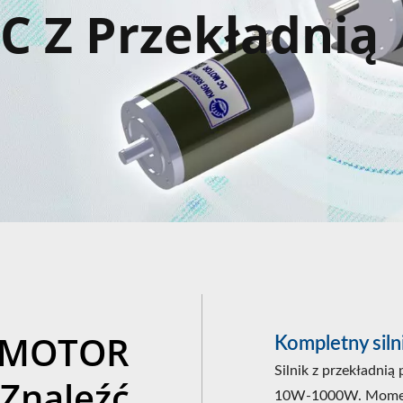
DC Z Przekładnią
 MOTOR
Kompletny siln
Silnik z przekładnią
Znaleźć
10W-1000W. Momen