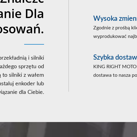
anie Dla
Wysoka zmienn
osowań.
Zgodnie z prośbą kl
wyprodukować najbar
Szybka dostaw
ekładnią i silniki
ażdego sprzętu od
KING RIGHT MOTOR W
to silniki z wałem
dostawa to nasza p
nstaluj enkoder lub
ązanie dla Ciebie.