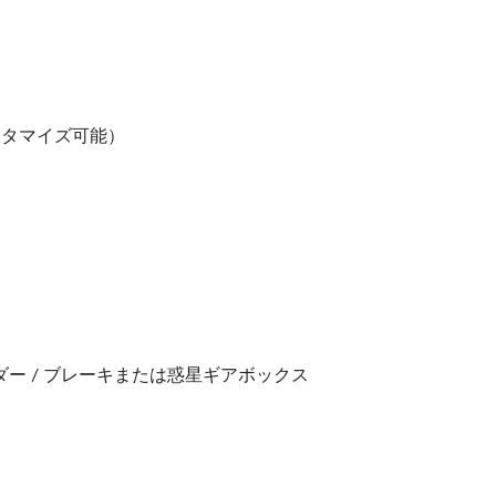
スタマイズ可能）
ダー / ブレーキまたは惑星ギアボックス