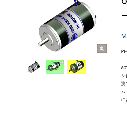
M
PM
6
シ
測
ム
に