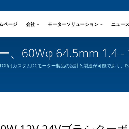
ムページ
会社
モーターソリューション
ニュー
Wφ 64.5mm 1.4 - 1
 KING RIGHT MOTO
T MOTORはカスタムDCモーター製品の設計と製造が可能であり、I
60W 12V 24Vブラシター