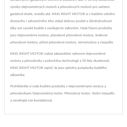
výroby stejnosměrných motorů a převodových motorů pro zařízení,
garážové dveře, vozidla atd. KING RIGHT MOTOR si v každém odvětví
domácího i zahraničního trhu získal dobrou pověst a důvěryhodnost
díky své vysoké kvalitě a vynikajícím výkonům. Naše hlavní produkty
jsou stejnosměrné motory, planetové převodové motory, šnekové
převodové motory, přímé převodové motory, servomotory a čerpadla.
KING RIGHT MOTOR nabízí zákazníkům výkonné stejnosměrné
motory a převodovky s pokročilou technologií a 50 lety zkušeností.
KING RIGHT MOTOR zajistí, že jsou splněny požadavky každého
zákazníka.
Prohlédněte si naše kvalitní produkty s stejnosměrnými motory a
převodovkami
Stejnosměrný motor
,
Převodový motor
,
Vodní čerpadlo
a neváhejte nás
kontaktovat
.