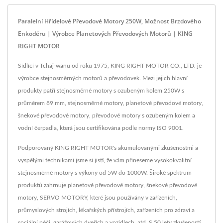
Paralelní Hřídelové Převodové Motory 250W, Možnost Brzdového
Enkodéru | Výrobce Planetových Převodových Motorů | KING
RIGHT MOTOR
Sídlící v Tchaj-wanu od roku 1975, KING RIGHT MOTOR CO., LTD. je
výrobce stejnosměrných motorů a převodovek. Mezi jejich hlavní
produkty patří stejnosměrné motory s ozubeným kolem 250W s
průměrem 89 mm, stejnosměrné motory, planetové převodové motory,
šnekové převodové motory, převodové motory s ozubeným kolem a
vodní čerpadla, která jsou certifikována podle normy ISO 9001.
Podporovaný KING RIGHT MOTOR's akumulovanými zkušenostmi a
vyspělými technikami jsme si jisti, že vám přineseme vysokokvalitní
stejnosměrné motory s výkony od 5W do 1000W. Široké spektrum
produktů zahrnuje planetové převodové motory, šnekové převodové
motory, SERVO MOTORY, které jsou používány v zařízeních,
průmyslových strojích, lékařských přístrojích, zařízeních pro zdraví a
sociální péči, garážových dveřích a vozidlech, atd. S 50 lety zkušeností