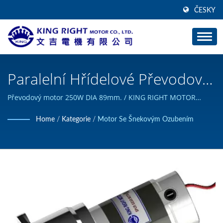
ČESKY
Paralelní Hřídelové Převodové
Motory 250W, Možnost
Převodový motor 250W DIA 89mm. / KING RIGHT MOTOR
může navrhnout a postavit vlastní produkty stejnosměrných
Brzdového Enkodéru /
Home
/
Kategorie
/
Motor Se Šnekovým Ozubením
motorů a získal certifikaci ISO 9001.
Výrobce Stejnosměrných
Motorů S Vysokým Točivým
Momentem | KING RIGHT
MOTOR