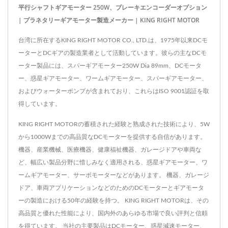
平行シャフトギアモーター 250W、ブレーキエンコーダーオプション
| プラネタリーギアモーター製造メーカー | KING RIGHT MOTOR
台湾に所在するKING RIGHT MOTOR CO., LTD.は、1975年以来DCモ
ーターとDCギアの製造業者として活動しています。彼らの主なDCモ
ーター製品には、スパーギアモーター250W Dia 89mm、DCモータ
ー、惑星ギアモーター、ワームギアモーター、スパーギアモーター、
およびウォーターポンプが含まれており、これらはISO 9001認証を取
得しています。
KING RIGHT MOTORの蓄積された経験と熟成された技術により、5W
から1000Wまでの高品質なDCモーターを提供する自信があります。
機器、産業機械、医療機器、健康福祉機器、ガレージドアや車両な
ど、幅広い製品分野に惜しみなく適用される、惑星ギアモーター、ワ
ームギアモーター、サーボモーターなどがあります。 機器、ガレージ
ドア、車両アプリケーションなどのためのDCモーターとギアモータ
ーの製造における50年の経験を持つ。 KING RIGHT MOTORは、その
高品質と優れた性能により、国内外のあらゆる市場で良い評判と信頼
を得ています。 当社の主要製品はDCモーター、惑星減速モーター、