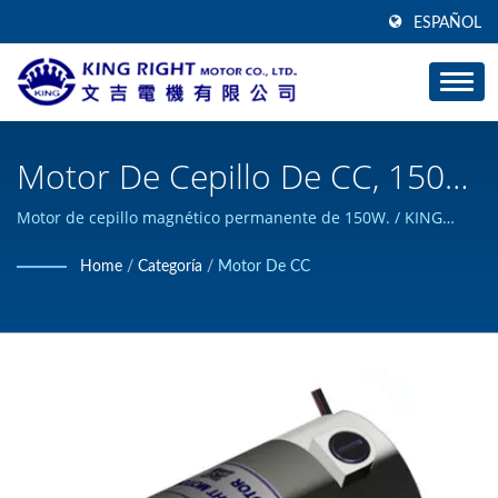
ESPAÑOL
Motor De Cepillo De CC, 150W
Φ80mm 3 - 5.5 Kg-Cm /
Motor de cepillo magnético permanente de 150W. / KING
RIGHT MOTOR puede diseñar y construir productos de motor
Fabricante De Motores De
Home
/
Categoría
/
Motor De CC
DC personalizados, y ha obtenido la certificación ISO 9001.
Corriente Continua De Alto
Torque | KING RIGHT MOTOR