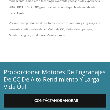
rendimiento, ambos con tecnología avanzada y 50 años de experiencia.
'KING RIGHT MOTOR' garantiza que se satisfagan las demandas de
cada cliente.
Vea nuestros productos de motor de corriente continua y engranajes de
corriente continua de calidad
Motor de CC
,
Motor de engranajes
,
Bomba de agua
y no dude en
Contactarnos
.
Proporcionar Motores De Engranajes
De CC De Alto Rendimiento Y Larga
Vida Útil
¡¡CONTÁCTANOS AHORA!!