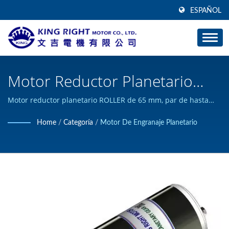
ESPAÑOL
Motor Reductor Planetario
ROLLER De 65 Mm, Par De
Motor reductor planetario ROLLER de 65 mm, par de hasta
280Kgcm. (28Nm). / KING RIGHT MOTOR puede diseñar y
Hasta 280Kgcm. (28Nm). /
Home
/
Categoría
/
Motor De Engranaje Planetario
construir productos de motor DC personalizados, y ha
Fabricante De Motores De
obtenido la certificación ISO 9001.
Corriente Continua De Alto
Torque | KING RIGHT MOTOR