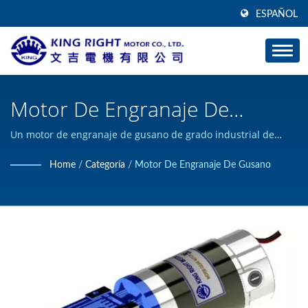
ESPAÑOL
Motor De Engranaje De
Gusano / Fabricante De
Un motor de engranaje de gusano de grado industrial de
270W tiene una relación de 1/50 a 1/80, entrada de orificio
Motores De Corriente
Home
/
Categoría
/
Motor De Engranaje De Gusano
hueco, eje de salida simple, eje de salida doble. / KING RIGHT
Continua De Alto Torque |
MOTOR puede diseñar y construir productos de motor DC
personalizados, y ha obtenido la certificación ISO 9001.
KING RIGHT MOTOR