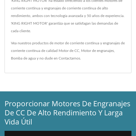
'KING RIGHT MOTOR' ha estado ofreciendo a los clientes motores de
corriente continua y engranajes de corriente continua de alto
rendimiento, ambos con tecnología avanzada y 50 años de experiencia.
'KING RIGHT MOTOR' garantiza que se satisfagan las demandas de
cada cliente.
Vea nuestros productos de motor de corriente continua y engranajes de
corriente continua de calidad
Motor de CC
,
Motor de engranajes
,
Bomba de agua
y no dude en
Contactarnos
.
Proporcionar Motores De Engranajes
De CC De Alto Rendimiento Y Larga
Vida Útil