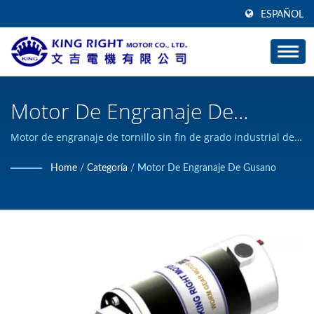
ESPAÑOL
Motor De Engranaje De
Tornillo Sin Fin Hueco /
Motor de engranaje de tornillo sin fin de grado industrial de
230W Relación 1/10, 1/15, 1/20, 1/25, 1/30, 1/40, 1/50. / KING
Fabricante De Motores De
Home
/
Categoría
/
Motor De Engranaje De Gusano
RIGHT MOTOR puede diseñar y construir productos de motor
Corriente Continua De Alto
DC personalizados, y ha obtenido la certificación ISO 9001.
Torque | KING RIGHT MOTOR